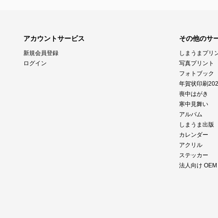
アカウントサービス
その他のサ
新規会員登録
しまうまプリ
ログイン
写真プリント
フォトブック
年賀状印刷202
喪中はがき
寒中見舞い
アルバム
しまうま出版
カレンダー
アクリル
ステッカー
法人向け OE