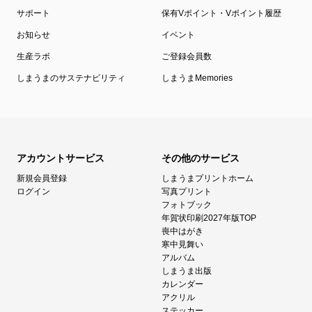
サポート
保有Vポイント・Vポイント履歴
お知らせ
イベント
生産ラボ
ご登録会員数
しまうまのサステナビリティ
しまうまMemories
アカウントサービス
その他のサービス
新規会員登録
しまうまプリントホーム
ログイン
写真プリント
フォトブック
年賀状印刷2027年版TOP
喪中はがき
寒中見舞い
アルバム
しまうま出版
カレンダー
アクリル
ステッカー