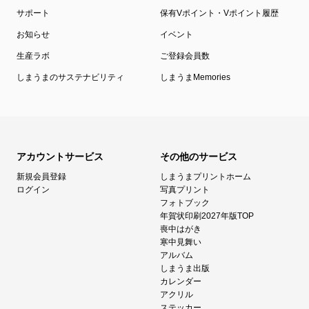
サポート
保有Vポイント・Vポイント履歴
お知らせ
イベント
生産ラボ
ご登録会員数
しまうまのサステナビリティ
しまうまMemories
アカウントサービス
その他のサービス
新規会員登録
しまうまプリントホーム
ログイン
写真プリント
フォトブック
年賀状印刷2027年版TOP
喪中はがき
寒中見舞い
アルバム
しまうま出版
カレンダー
アクリル
ステッカー