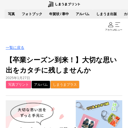
写真
フォトブック
年賀状 / 寒中
アルバム
しまうま出版
カ
アカウント
メニュー
一覧に戻る
【卒業シーズン到来！】大切な思い
出をカタチに残しませんか
2025年1月27日
写真プリント
アルバム
しまうまプラス