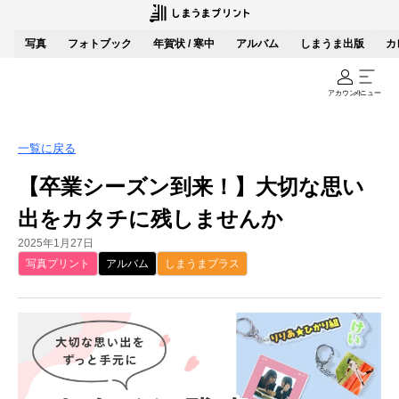
写真
フォトブック
年賀状 / 寒中
アルバム
しまうま出版
カ
アカウント
メニュー
一覧に戻る
【卒業シーズン到来！】大切な思い
出をカタチに残しませんか
2025年1月27日
写真プリント
アルバム
しまうまプラス