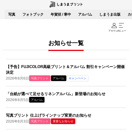
写真
フォトブック
年賀状 / 寒中
アルバム
しまうま出版
カ
アカウント
メニュー
お知らせ一覧
【予告】FUJICOLOR高級プリント＆アルバム 割引キャンペーン開催
決定
2026年8月6日
写真プリント
アルバム
キャンペーン
「台紙が選べて足せるリネンアルバム」新登場のお知らせ
2026年8月5日
アルバム
写真プリント 仕上げラインナップ変更のお知らせ
2026年8月3日
写真プリント
重要なお知らせ