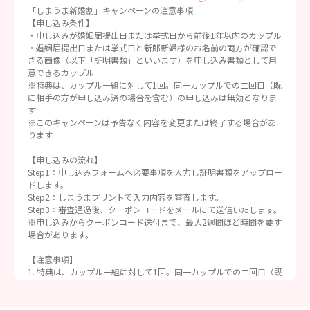
「しまうま新婚割」キャンペーンの注意事項
【申し込み条件】
・申し込みが婚姻届提出日または挙式日から前後1年以内のカップル
・婚姻届提出日または挙式日と新郎新婦様のお名前の両方が確認で
きる画像（以下「証明書類」といいます）を申し込み書類として用
意できるカップル
※特典は、カップル一組に対して1回。同一カップルでの二回目（既
に相手の方が申し込み済の場合を含む）の申し込みは無効となりま
す
※このキャンペーンは予告なく内容を変更または終了する場合があ
ります
【申し込みの流れ】
Step1：申し込みフォームへ必要事項を入力し証明書類をアップロー
ドします。
Step2：しまうまプリントで入力内容を審査します。
Step3：審査通過後、クーポンコードをメールにて送信いたします。
※申し込みからクーポンコード送付まで、最大2週間ほど時間を要す
場合があります。
【注意事項】
1. 特典は、カップル一組に対して1回。同一カップルでの二回目（既
に相手の方が申込み済の場合を含む）の申し込みは無効になりま
す。
2.申し込みいただいたお客様の数によって、審査に少々お時間をいた