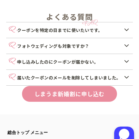
だくことがございます。
3.証明書類は、ご自身の結婚式等で作成したものであれば、形式・
よくある質問
書式は問いません。
4.写真プリントのクーポンは、合計金額から1,000円を割引するクー
ポンとなります。
クーポンを特定の日までに使いたいです。
5.フォトブック（PICTURESを含む）のクーポンは、合計金額から
1,000円を割引するクーポンとなります。
大変有難いことに、非常に多くの方からお申し込
6.しまうまのアルバムのクーポンは、1,000円以上のご購入で、商品
フォトウェディングも対象ですか？
みをいただき審査に時間を要しているため、お申
代金の合計金額から500円を割引するクーポンとなります。
7.しまうまプラスのクーポンは、商品代金の合計金額から500円を割
はい。対象でございます。お二人のお名前とフォ
し込みからクーポン送付まで最大10日ほどお時間
引するクーポンとなります。
申し込みしたのにクーポンが届かない。
トウェディングを行なった
日付がわかる画像
を添
を要す場合がございます。
8.それぞれのクーポンは、1枚あたりカップル一組1回のみご利用い
ただけます。
大変有難いことに、非常に多くの方からお申し込
付の上、お申し込みください。
クーポンをお送りするタイミングの指定はできか
届いたクーポンのメールを削除してしまいました。
9.それぞれのクーポンコードは、お客様専用となります。転用・転
みをいただき審査に時間を要しているため、お申
ねますので、余裕をもったお申し込みをお待ちし
載、譲渡はできません。
10.
もともとお送りしたクーポンが有効期限内であれ
それぞれのクーポンコードは、配布された月をひと月目とし、4
し込みからクーポン送付まで最大10日ほどお時間
ております。
しまうま新婚割に申し込む
か月目の末日が使用期限となりますのでご注意ください。
ば、再度同じクーポン情報をお送りいたします。
を要す場合がございます。
例）9/1配布のクーポンコードの使用期限：12/31
【
support@n-pri.jp
】宛に、件名「新婚割につ
10日を過ぎているにもかかわらずクーポンが届か
9/30配布のクーポンコードの使用期限：12/31
11.全ての条件を満たしていないお申し込みについては、クーポンの
いて」とご記載の上お問い合わせください。
ない際には、以下内容をお確かめください。
送付ができかねます。
入力内容や添付画像の不備に対するご連絡はいたしませんので、
お申し込み時に添付した画像内容に不備がない
応募前に十分にご確認ください。
総合トップ メニュー
かどうか