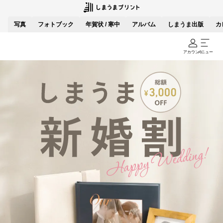
写真
フォトブック
年賀状 / 寒中
アルバム
しまうま出版
カ
アカウント
メニュー