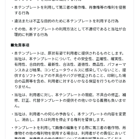
本テンプレートを利用して第三者の著作権、肖像権等の権利を侵害
する行為
違法または不正な目的のために本テンプレートを利用する行為
その他、本テンプレートの利用方法として不適切であると当社が合
理的に判断する行為
■免責事項
本テンプレートは、原状有姿で利用者に提供されるものとします。
当社は、本テンプレートについて、その安全性、正確性、確実性、
有用性、合目的性、最新性、合法性、道徳性、商品性、パフォーマ
ンスおよび結果、コンピュータウィルスに感染していないこと、提
供するソフトウェアの不具合やバグが修正されること、印刷した場
合の品質等を含め、利用者に対するいかなる保証を行うものではあ
りません。
当社は、利用者に対し、本テンプレートの瑕疵、不具合の修正、補
修、訂正、代替テンプレートの提供その他いかなる義務も負いませ
ん。
当社は、利用者への何らの予告なく、本テンプレートの内容を変更
し、消去し、または利用を停止する権利を留保します。
テンプレートを利用して画像の編集をする際に第三者の著作物、肖
像物その他の権利物を使用する場合は、利用者がその責任において
著作権、肖像権その他の権利についての権利処理を行ってくださ