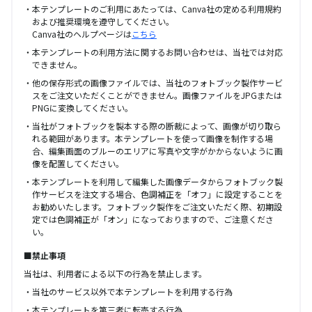
本テンプレートのご利用にあたっては、Canva社の定める利用規約
および推奨環境を遵守してください。
Canva社のヘルプページは
こちら
本テンプレートの利用方法に関するお問い合わせは、当社では対応
できません。
他の保存形式の画像ファイルでは、当社のフォトブック製作サービ
スをご注文いただくことができません。画像ファイルをJPGまたは
PNGに変換してください。
当社がフォトブックを製本する際の断裁によって、画像が切り取ら
れる範囲があります。本テンプレートを使って画像を制作する場
合、編集画面のブルーのエリアに写真や文字がかからないように画
像を配置してください。
本テンプレートを利用して編集した画像データからフォトブック製
作サービスを注文する場合、色調補正を「オフ」に設定することを
お勧めいたします。フォトブック製作をご注文いただく際、初期設
定では色調補正が「オン」になっておりますので、ご注意くださ
い。
■禁止事項
当社は、利用者による以下の行為を禁止します。
当社のサービス以外で本テンプレートを利用する行為
本テンプレートを第三者に転売する行為