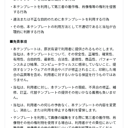
本テンプレートを利用して第三者の著作権、肖像権等の権利を侵害
する行為
違法または不正な目的のために本テンプレートを利用する行為
その他、本テンプレートの利用方法として不適切であると当社が合
理的に判断する行為
■免責事項
本テンプレートは、原状有姿で利用者に提供されるものとします。
当社は、本テンプレートについて、その安全性、正確性、確実性、
有用性、合目的性、最新性、合法性、道徳性、商品性、パフォーマ
ンスおよび結果、コンピュータウィルスに感染していないこと、提
供するソフトウェアの不具合やバグが修正されること、印刷した場
合の品質等を含め、利用者に対するいかなる保証を行うものではあ
りません。
当社は、利用者に対し、本テンプレートの瑕疵、不具合の修正、補
修、訂正、代替テンプレートの提供その他いかなる義務も負いませ
ん。
当社は、利用者への何らの予告なく、本テンプレートの内容を変更
し、消去し、または利用を停止する権利を留保します。
テンプレートを利用して画像の編集をする際に第三者の著作物、肖
像物その他の権利物を使用する場合は、利用者がその責任において
著作権、肖像権その他の権利についての権利処理を行ってくださ