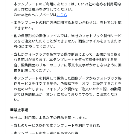
本テンプレートのご利用にあたっては、Canva社の定める利用規約
および推奨環境を遵守してください。
Canva社のヘルプページは
こちら
本テンプレートの利用方法に関するお問い合わせは、当社では対応
できません。
他の保存形式の画像ファイルでは、当社のフォトブック製作サービ
スをご注文いただくことができません。画像ファイルをJPGまたは
PNGに変換してください。
当社がフォトブックを製本する際の断裁によって、画像が切り取ら
れる範囲があります。本テンプレートを使って画像を制作する場
合、編集画面のブルーのエリアに写真や文字がかからないように画
像を配置してください。
本テンプレートを利用して編集した画像データからフォトブック製
作サービスを注文する場合、色調補正を「オフ」に設定することを
お勧めいたします。フォトブック製作をご注文いただく際、初期設
定では色調補正が「オン」になっておりますので、ご注意くださ
い。
■禁止事項
当社は、利用者による以下の行為を禁止します。
当社のサービス以外で本テンプレートを利用する行為
本テンプレートを第三者に転売する行為