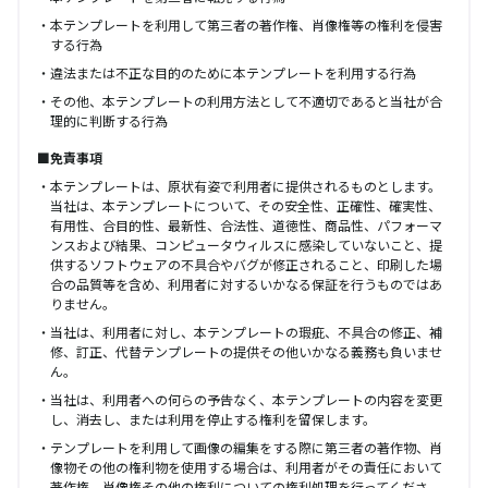
本テンプレートを利用して第三者の著作権、肖像権等の権利を侵害
する行為
違法または不正な目的のために本テンプレートを利用する行為
その他、本テンプレートの利用方法として不適切であると当社が合
理的に判断する行為
■免責事項
本テンプレートは、原状有姿で利用者に提供されるものとします。
当社は、本テンプレートについて、その安全性、正確性、確実性、
有用性、合目的性、最新性、合法性、道徳性、商品性、パフォーマ
ンスおよび結果、コンピュータウィルスに感染していないこと、提
供するソフトウェアの不具合やバグが修正されること、印刷した場
合の品質等を含め、利用者に対するいかなる保証を行うものではあ
りません。
当社は、利用者に対し、本テンプレートの瑕疵、不具合の修正、補
修、訂正、代替テンプレートの提供その他いかなる義務も負いませ
ん。
当社は、利用者への何らの予告なく、本テンプレートの内容を変更
し、消去し、または利用を停止する権利を留保します。
テンプレートを利用して画像の編集をする際に第三者の著作物、肖
像物その他の権利物を使用する場合は、利用者がその責任において
著作権、肖像権その他の権利についての権利処理を行ってくださ