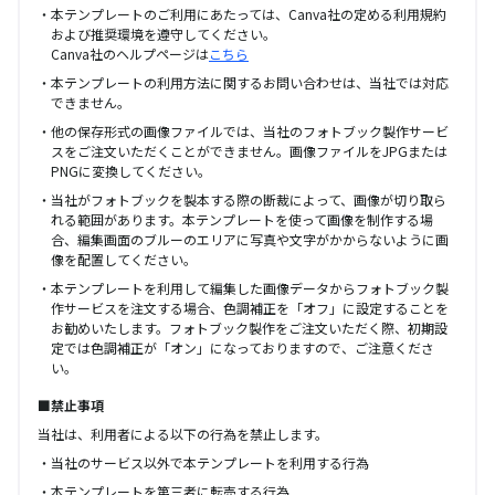
本テンプレートのご利用にあたっては、Canva社の定める利用規約
および推奨環境を遵守してください。
Canva社のヘルプページは
こちら
本テンプレートの利用方法に関するお問い合わせは、当社では対応
できません。
他の保存形式の画像ファイルでは、当社のフォトブック製作サービ
スをご注文いただくことができません。画像ファイルをJPGまたは
PNGに変換してください。
当社がフォトブックを製本する際の断裁によって、画像が切り取ら
れる範囲があります。本テンプレートを使って画像を制作する場
合、編集画面のブルーのエリアに写真や文字がかからないように画
像を配置してください。
本テンプレートを利用して編集した画像データからフォトブック製
作サービスを注文する場合、色調補正を「オフ」に設定することを
お勧めいたします。フォトブック製作をご注文いただく際、初期設
定では色調補正が「オン」になっておりますので、ご注意くださ
い。
■禁止事項
当社は、利用者による以下の行為を禁止します。
当社のサービス以外で本テンプレートを利用する行為
本テンプレートを第三者に転売する行為