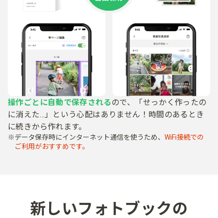
操作ごとに​自動で​保存される
ので、​「せっかく​作ったの
に​消えた…」と​いう​心配は​ありません！​
時間の​ある​とき
に​続きから​作れます。​
データ保存時に​インターネット通信を​使う​ため、
​WiFi接続での​
ご利用が​おすすめです。
新しい​フォトブックの