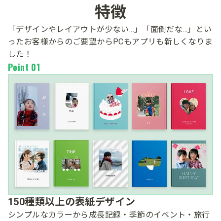
​特徴
「デザインや​レイアウトが​少ない​...」​「面倒だな​...」と​い
った​
お客様からの​ご要望から​PCも​アプリも​新しくなりま
した！​
Point 01
150種類以上の表紙デザイン
シンプルなカラーから成長記録・季節のイベント・旅行