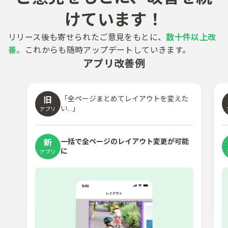
けています！​
リリース後も​寄せられた​ご意見を​もとに、
​数十件以上​改
善。
これからも​随時アップデートしていきます。​
アプリ改善例
「全ページまとめて​レイアウトを​変えた
旧
い​...​」
アプリ
一括で​全ページのレイアウト変更が​可能
新
に​
アプリ