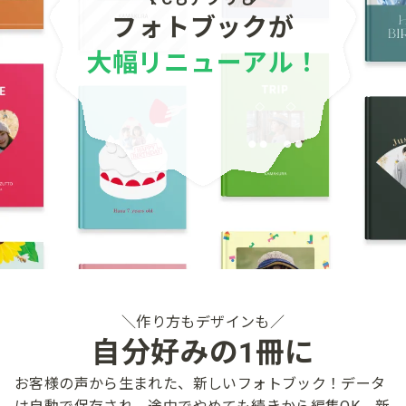
フォトブックが
大幅リニューアル！
作り方も​デザインも
自分​好みの​1冊に​
お客様の​声から​生まれた、​新しい​フォトブック！​
データ