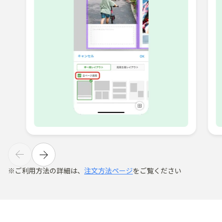
ご利用方​法の​詳細は、
​注文方​法ページ
を​ご覧ください​