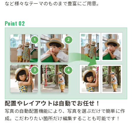
など様々なテーマのものまで豊富にご用意。
Point 02
配置やレイアウトは自動でお任せ！
写真の​自動配置機能に​より、​写真を​選ぶだけで​簡単に​作
成。​こだわりたい​箇所だけ編集する​ことも​可能です！​