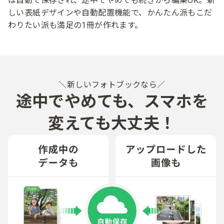
は​自動で​保存され、​途中で​やめても​続きから​編集OK。​​
新
しい​表紙デザインや​自動配置機能で、​かんたん派も​こだ
わりたい派も​満足の​1冊が​作れます。​
新しいフォトブックなら
途中で​やめても、​スマホを​
変えても​大丈夫！​