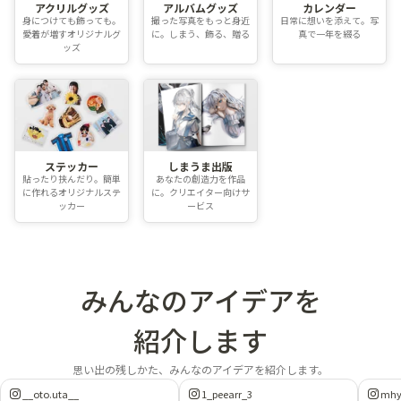
アクリルグッズ
アルバムグッズ
カレンダー
身につけても飾っても。
撮った写真をもっと身近
日常に想いを添えて。写
愛着が増すオリジナルグ
に。しまう、飾る、贈る
真で一年を綴る
ッズ
ステッカー
しまうま出版
貼ったり挟んだり。簡単
あなたの創造力を作品
に作れるオリジナルステ
に。クリエイター向けサ
ッカー
ービス
みんなのアイデアを
紹介します
思い出の残しかた、みんなのアイデアを紹介します。
__oto.uta__
1_peearr_3
mhy