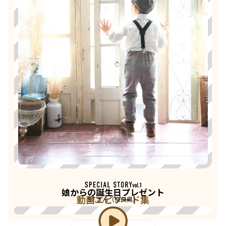
娘からの誕生日プレゼント
動画エピソード集
S.T.さん（奈良県）