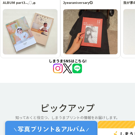
ALBUM part3𓂃◌𓈒𓐍
2yearaniversary💞
我が家
しまうまSNSはこちら!
ピックアップ
知っておくと役立つ、しまうまプリントの情報をお届けします。