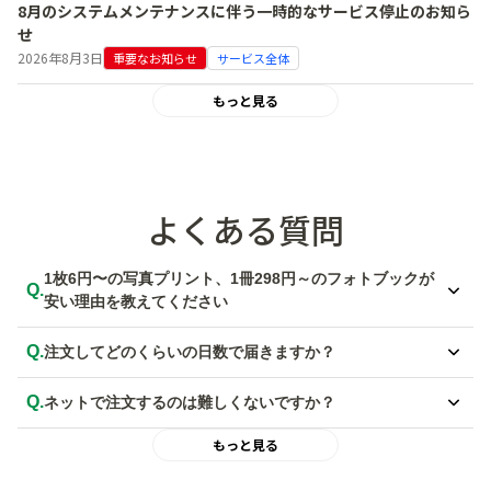
8月のシステムメンテナンスに伴う一時的なサービス停止のお知ら
せ
2026年8月3日
重要なお知らせ
サービス全体
もっと見る
よくある質問
1枚6円〜の写真プリント、1冊298円～のフォトブックが
Q.
安い理由を教えてください
A.
徹底した効率化によるコストダウンにより、低価格でのご提供を実現し
Q.
注文してどのくらいの日数で届きますか？
ています。
しまうま独自のオペレーションシステムを活用した自社工場を設置して
A.
写真プリントは最短で当日発送、フォトブックは最短で翌日発送いたし
おり、無駄を省き先鋭された生産体制を構築しています。
Q.
ネットで注文するのは難しくないですか？
ます。宅配便（ゆうパック）の場合は、発送日から2日程度でお届けと
安価なだけでなく、業界20年以上の経験を持つ技術者がプリントを行
なります。
A.
パソコンとアプリともに、初めての方でも簡単でわかりやすい操作性に
い品質管理を徹底しているので安心してご利用いただけます。
もっと見る
詳しくは
【写真プリント 配送・納期】
、
【フォトブック 配送・納期】
なっています。
をご確認ください。
注文方法やよくある質問ページもご用意していますので、もし注文時に